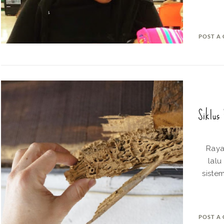
POST A
Siklus
Rayap
lalu
siste
POST A