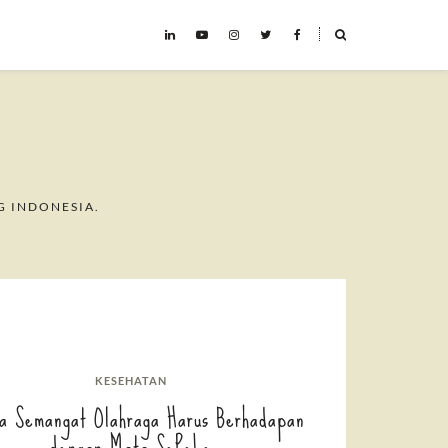
˟
G INDONESIA.
KESEHATAN
a Semangat Olahraga Harus Berhadapan
dengan Mata SePeLe