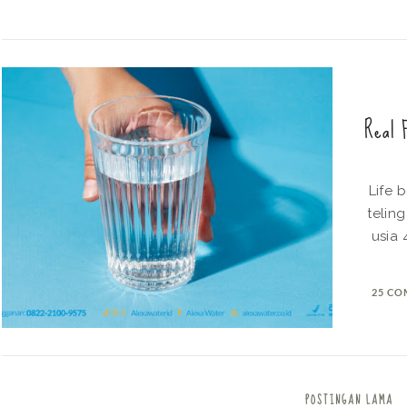
Real 
Life be
telin
usia 
25 C
POSTINGAN LAMA