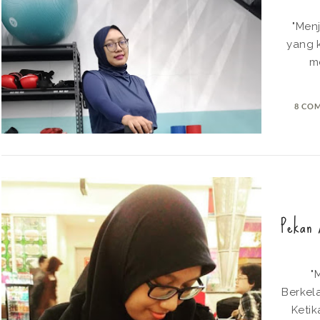
"Menj
yang 
me
8 CO
Pekan 
"
Berkel
Keti