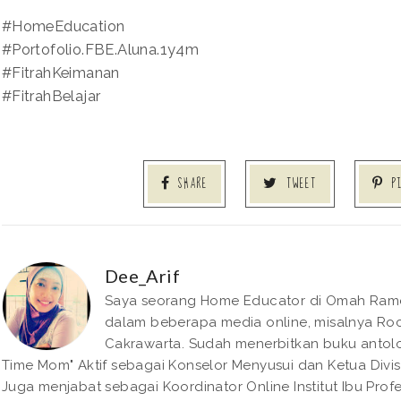
#HomeEducation
#Portofolio.FBE.Aluna.1y4m
#FitrahKeimanan
#FitrahBelajar
SHARE
TWEET
P
Dee_Arif
Saya seorang Home Educator di Omah Rame. 
dalam beberapa media online, misalnya Roc
Cakrawarta. Sudah menerbitkan buku antolo
Time Mom" Aktif sebagai Konselor Menyusui dan Ketua Divisi
Juga menjabat sebagai Koordinator Online Institut Ibu Pro