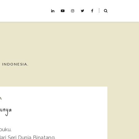
˟
 INDONESIA.
A
kunya
buku.
ri Seri Dunia Binatang.