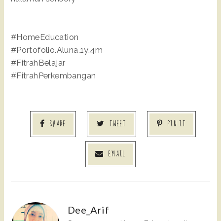
#HomeEducation
#Portofolio.Aluna.1y.4m
#FitrahBelajar
#FitrahPerkembangan
SHARE
TWEET
PIN IT
EMAIL
Dee_Arif