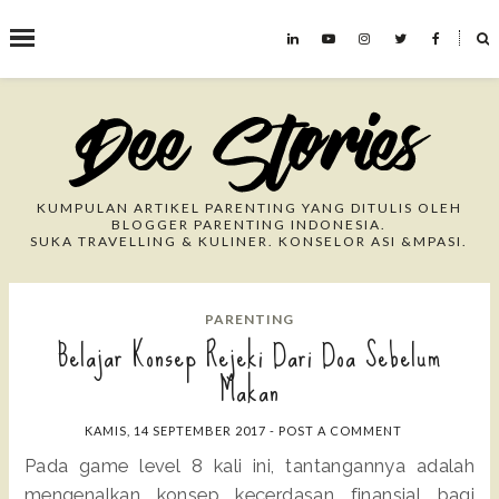
˟
Search This Blog
KUMPULAN ARTIKEL PARENTING YANG DITULIS OLEH
BLOGGER PARENTING INDONESIA.
SUKA TRAVELLING & KULINER. KONSELOR ASI &MPASI.
PARENTING
Belajar Konsep Rejeki Dari Doa Sebelum
Makan
KAMIS, 14 SEPTEMBER 2017
-
POST A COMMENT
Pada game level 8 kali ini, tantangannya adalah
mengenalkan konsep kecerdasan finansial bagi