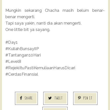
Mungkin sekarang Chacha masih belum benar-
benar mengerti.
Tapi saya yakin, nanti dia akan mengerti.
One little bit ya sayang.
#Day1
#KuliahBunsayIIP
#Tantangan10Hari
#Level8
#RejekiItuPastiKemuliaanHarusDicari
#CerdasFinansial
SHARE
TWEET
PIN IT