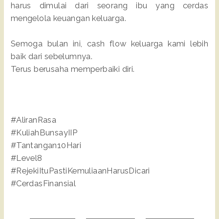
harus dimulai dari seorang ibu yang cerdas
mengelola keuangan keluarga.
Semoga bulan ini, cash flow keluarga kami lebih
baik dari sebelumnya.
Terus berusaha memperbaiki diri.
#AliranRasa
#KuliahBunsayIIP
#Tantangan10Hari
#Level8
#RejekiItuPastiKemuliaanHarusDicari
#CerdasFinansial