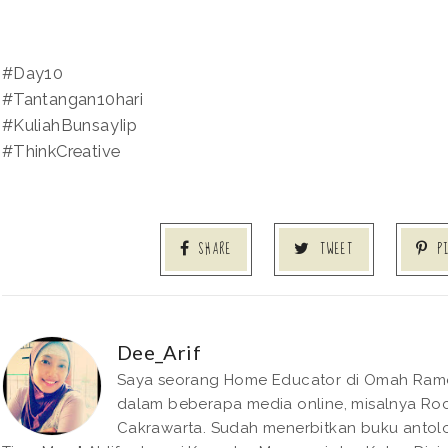
#Day10
#Tantangan10hari
#KuliahBunsayIip
#ThinkCreative
SHARE
TWEET
P
Dee_Arif
Saya seorang Home Educator di Omah Rame. 
dalam beberapa media online, misalnya Roc
Cakrawarta. Sudah menerbitkan buku antolo