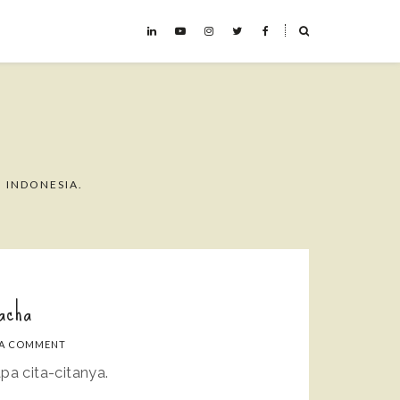
˟
 INDONESIA.
acha
 A COMMENT
pa cita-citanya.