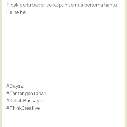
Tidak perlu baper, sekalipun semua bertema hantu.
He he he.
#Day12
#Tantangan10hari
#KuliahBunsayIip
#ThinkCreative