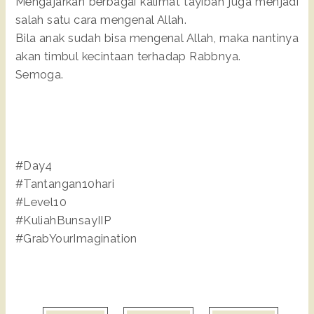
Mengajarkan berbagai kalimat tayibah juga menjadi
salah satu cara mengenal Allah.
Bila anak sudah bisa mengenal Allah, maka nantinya
akan timbul kecintaan terhadap Rabbnya.
Semoga.
#Day4
#Tantangan10hari
#Level10
#KuliahBunsayIIP
#GrabYourImagination