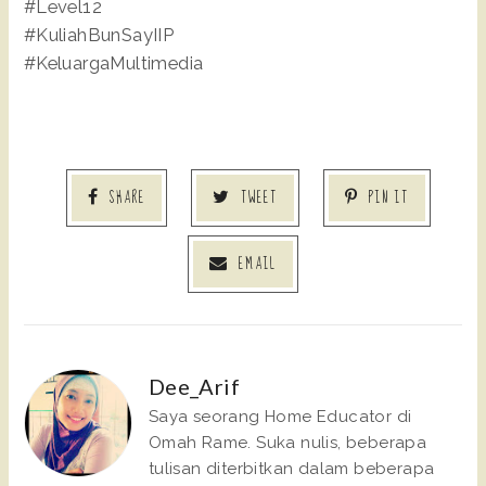
#Level12
#KuliahBunSayIIP
#KeluargaMultimedia
SHARE
TWEET
PIN IT
EMAIL
Dee_Arif
Saya seorang Home Educator di
Omah Rame. Suka nulis, beberapa
tulisan diterbitkan dalam beberapa