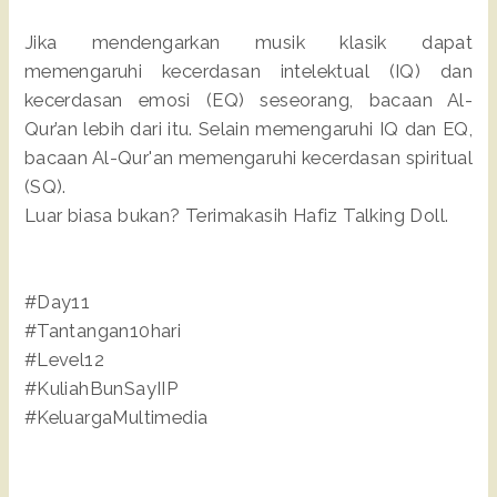
Jika mendengarkan musik klasik dapat
memengaruhi kecerdasan intelektual (IQ) dan
kecerdasan emosi (EQ) seseorang, bacaan Al-
Qur’an lebih dari itu. Selain memengaruhi IQ dan EQ,
bacaan Al-Qur'an memengaruhi kecerdasan spiritual
(SQ).
Luar biasa bukan? Terimakasih Hafiz Talking Doll.
#Day11
#Tantangan10hari
#Level12
#KuliahBunSayIIP
#KeluargaMultimedia