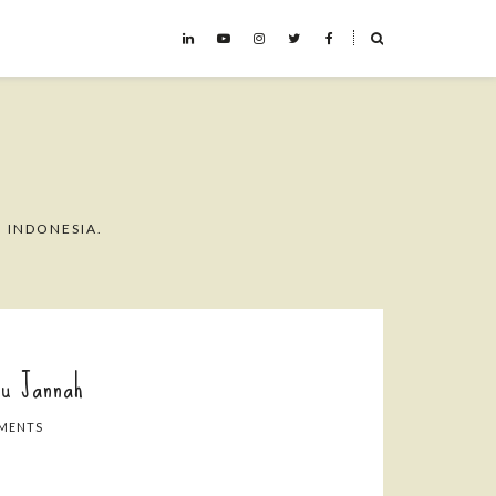
˟
 INDONESIA.
ju Jannah
MENTS