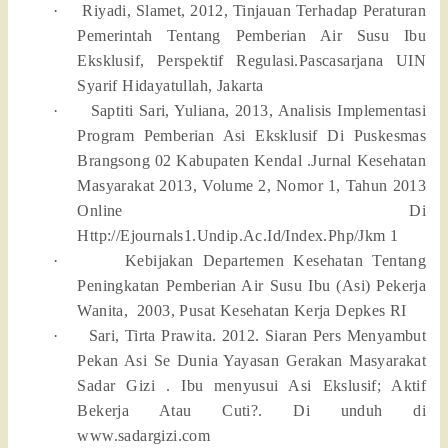
·
Riyadi, Slamet, 2012, Tinjauan Terhadap Peraturan
Pemerintah Tentang Pemberian Air Susu Ibu
Eksklusif, Perspektif Regulasi.Pascasarjana UIN
Syarif Hidayatullah, Jakarta
·
Saptiti Sari, Yuliana, 2013, Analisis Implementasi
Program Pemberian Asi Eksklusif Di Puskesmas
Brangsong 02 Kabupaten Kendal .Jurnal Kesehatan
Masyarakat 2013, Volume 2, Nomor 1, Tahun 2013
Online Di
Http://Ejournals1.Undip.Ac.Id/Index.Php/Jkm 1
·
Kebijakan Departemen Kesehatan Tentang
Peningkatan Pemberian Air Susu Ibu (Asi) Pekerja
Wanita,
2003, Pusat Kesehatan Kerja Depkes RI
·
Sari, Tirta Prawita. 2012. Siaran Pers Menyambut
Pekan Asi Se Dunia Yayasan Gerakan Masyarakat
Sadar Gizi . Ibu menyusui Asi Ekslusif; Aktif
Bekerja Atau Cuti?. Di unduh di
www.sadargizi.com