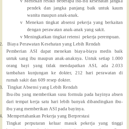
v
Menekan resiko beberapa isu-isu kesehatan jangka
pendek dan jangka panjang baik untuk kaum
wanita maupun anak-anak.
v
Menekan tingkat absensi pekerja yang berkaitan
dengan perawatan anak-anak yang sakit.
v
Meningkatkan tingkat retensi
pekerja perempuan.
2.
Biaya Perawatan Kesehatan yang Lebih Rendah
Pemberian ASI dapat menekan biaya-biaya medis baik
untuk sang ibu maupun anak-anaknya. Untuk setiap 1.000
orang bayi yang tidak mendapatkan ASI, ada 2.033
tambahan kunjungan ke dokter, 212 hari perawatan di
rumah sakit dan 609 resep dokter.
3.
Tingkat Absensi yang Lebih Rendah
Ibu-ibu yang memberikan susu formula pada bayinya absen
dari tempat kerja satu hari lebih banyak dibandingkan ibu-
ibu yang memberikan ASI pada bayinya.
4.
Mempertahankan Pekerja yang Berprestasi
Tingkat perputaran keluar masuk pekerja yang tinggi