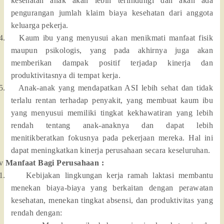
kesehatan anak akan lebih terlindungi dan akan ada
pengurangan jumlah klaim biaya kesehatan dari anggota
keluarga pekerja.
4.
Kaum ibu yang menyusui akan menikmati manfaat fisik
maupun psikologis, yang pada akhirnya juga akan
memberikan dampak positif terjadap kinerja dan
produktivitasnya di tempat kerja.
5.
Anak-anak yang mendapatkan ASI lebih sehat dan tidak
terlalu rentan terhadap penyakit, yang membuat kaum ibu
yang menyusui memiliki tingkat kekhawatiran yang lebih
rendah tentang anak-anaknya dan dapat lebih
menitikberatkan fokusnya pada pekerjaan mereka. Hal ini
dapat meningkatkan kinerja perusahaan secara keseluruhan.
v
Manfaat Bagi Perusahaan :
1.
Kebijakan lingkungan kerja ramah laktasi membantu
menekan biaya-biaya yang berkaitan dengan perawatan
kesehatan, menekan tingkat absensi, dan produktivitas yang
rendah dengan: