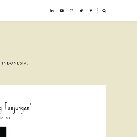
˟
 INDONESIA.
g Tunjungan"
MMENT