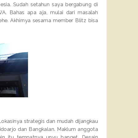
nesia. Sudah setahun saya bergabung di
 WA. Bahas apa aja, mulai dari masalah
hehe. Akhirnya sesama member Blitz bisa
 Lokasinya strategis dan mudah dijangkau
, Sidoarjo dan Bangkalan. Maklum anggota
ain itu tempatnya unyu banget. Desain