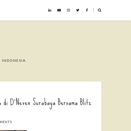
˟
 INDONESIA.
a di D'Neven Surabaya Bersama Blitz
MMENTS