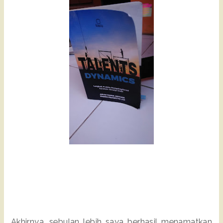
Akhirnya, sebulan lebih saya berhasil menamatkan