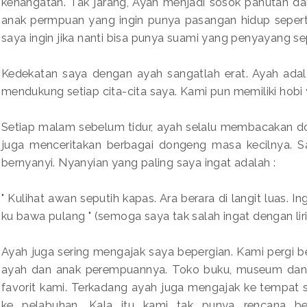
kehangatan. Tak jarang, Ayah menjadi sosok panutan da
anak permpuan yang ingin punya pasangan hidup seperti 
saya ingin jika nanti bisa punya suami yang penyayang se
Kedekatan saya dengan ayah sangatlah erat. Ayah adala
mendukung setiap cita-cita saya. Kami pun memiliki hob
Setiap malam sebelum tidur, ayah selalu membacakan don
juga menceritakan berbagai dongeng masa kecilnya. Sa
bernyanyi. Nyanyian yang paling saya ingat adalah :
" Kulihat awan seputih kapas. Ara berara di langit luas. 
ku bawa pulang " (semoga saya tak salah ingat dengan lirik
Ayah juga sering mengajak saya bepergian. Kami pergi be
ayah dan anak perempuannya. Toko buku, museum dan 
favorit kami. Terkadang ayah juga mengajak ke tempat
ke pelabuhan. Kala itu kami tak punya rencana b