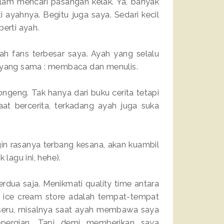
lam mencari pasangan kelak. Ya, banyak
ayahnya. Begitu juga saya. Sedari kecil
perti ayah.
h fans terbesar saya. Ayah yang selalu
i yang sama : membaca dan menulis.
geng. Tak hanya dari buku cerita tetapi
at bercerita, terkadang ayah juga suka
Ingin rasanya terbang kesana, akan kuambil
 lagu ini, hehe).
rdua saja. Menikmati quality time antara
ice cream store adalah tempat-tempat
 seru, misalnya saat ayah membawa saya
epergian. Tapi demi memberikan saya