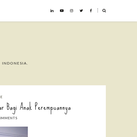
˟
 INDONESIA.
GE
sar Bagi Anak Perempuannya
OMMENTS