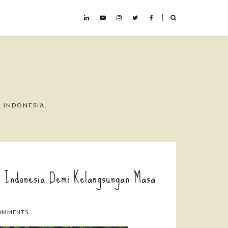
˟
 INDONESIA.
 Indonesia Demi Kelangsungan Masa
OMMENTS