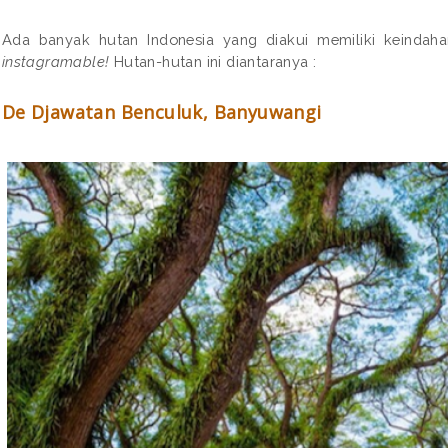
Ada banyak hutan Indonesia yang diakui memiliki keindaha
instagramable!
Hutan-hutan ini diantaranya :
De Djawatan Benculuk, Banyuwangi