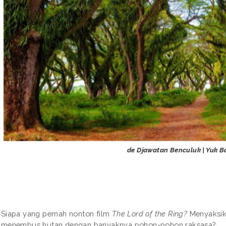
de Djawatan Benculuk | Yuk 
Siapa yang pernah nonton film
The Lord of the Ring?
Menyaksik
menembus hutan dengan banyaknya pohon-pohon raksasa?