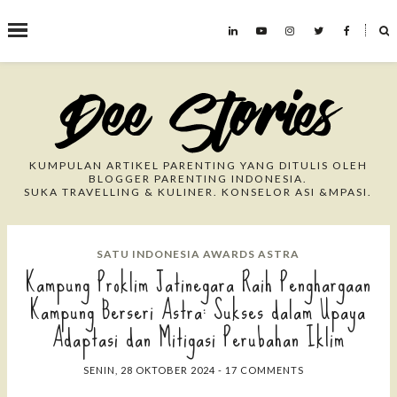
˟
Search This Blog
KUMPULAN ARTIKEL PARENTING YANG DITULIS OLEH
BLOGGER PARENTING INDONESIA.
SUKA TRAVELLING & KULINER. KONSELOR ASI &MPASI.
SATU INDONESIA AWARDS ASTRA
Kampung Proklim Jatinegara Raih Penghargaan
Kampung Berseri Astra: Sukses dalam Upaya
Adaptasi dan Mitigasi Perubahan Iklim
SENIN, 28 OKTOBER 2024
-
17 COMMENTS