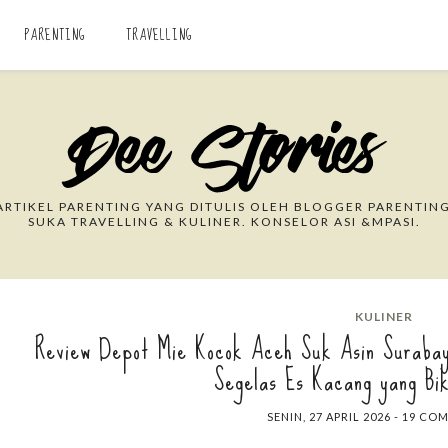
PARENTING
TRAVELLING
Search This Blog
RTIKEL PARENTING YANG DITULIS OLEH BLOGGER PARENTING
SUKA TRAVELLING & KULINER. KONSELOR ASI &MPASI.
KULINER
Review Depot Mie Kocok Aceh Suk Asin Surabay
Segelas Es Kacang yang Bik
SENIN, 27 APRIL 2026
-
19 CO