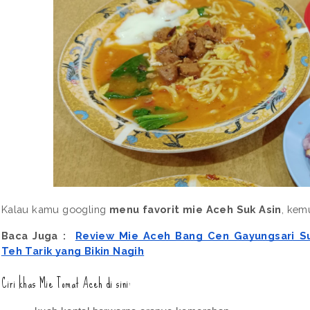
Kalau kamu googling 
menu favorit mie Aceh Suk Asin
, kem
Baca Juga :  
Review Mie Aceh Bang Cen Gayungsari Su
Teh Tarik yang Bikin Nagih
Ciri khas Mie Tomat Aceh di sini: