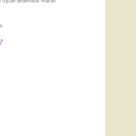
u tujuan sederhana: makan.
k.
i?