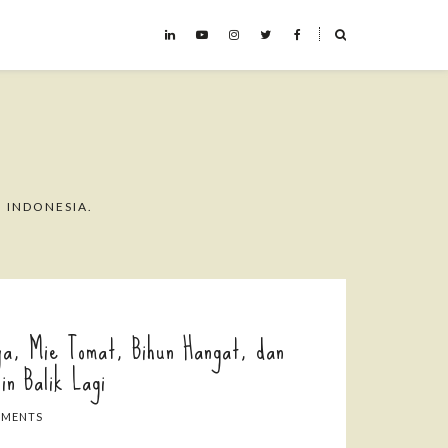
˟
 INDONESIA.
a, Mie Tomat, Bihun Hangat, dan
in Balik Lagi
MMENTS