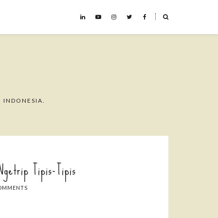
˟
 INDONESIA.
getrip Tipis-Tipis
OMMENTS