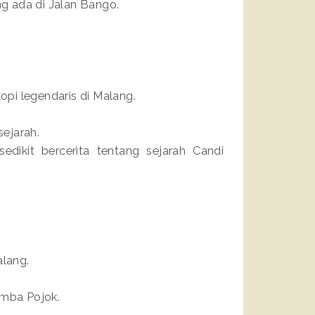
g ada di Jalan Bango.
kopi legendaris di Malang.
ejarah.
edikit bercerita tentang sejarah Candi
alang.
umba Pojok.