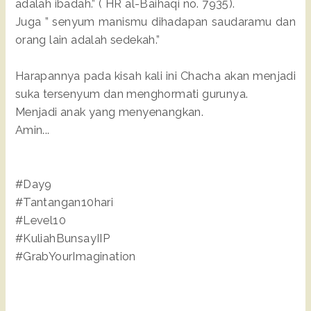
adalah ibadah.” ( HR al-Baihaqi no. 7935).
Juga ” senyum manismu dihadapan saudaramu dan
orang lain adalah sedekah.”
Harapannya pada kisah kali ini Chacha akan menjadi
suka tersenyum dan menghormati gurunya.
Menjadi anak yang menyenangkan.
Amin...
#Day9
#Tantangan10hari
#Level10
#KuliahBunsayIIP
#GrabYourImagination