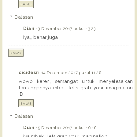
BALAS
Balasan
Dian
13 Desember 2017 pukul 13.23
Iya,, benar juga
BALAS
cicidesri
14 Desember 2017 pukul 11.26
wowo keren, semangat untuk menyelesaikan
tantangannya mba... let's grab your imagination
:D
BALAS
Balasan
Dian
15 Desember 2017 pukul 16.16
iya mbak,, lets grab your imagination