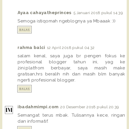
Ayaa cahayatheprinces
5 Januari 2018 pukul 14.39
Semoga istiqomah ngeblognya ya Mbaaak :))
BALAS
rahma balci
12 April 2018 pukul 04.32
salam kenal, saya juga br pengen fokus ke
profesional blogger tahun ini, yag ke
2ini:platfrom berbayar, saya masih make
gratisan,hrs beralih nih dan masih blm banyak
ngerti profesional blogger.
BALAS
ibadahmimpi.com
20 Desember 2018 pukul 20.39
Semangat terus mbak. Tulisannya kece, ringan
dan informatif.