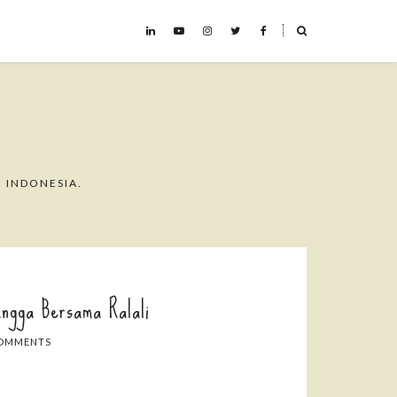
˟
 INDONESIA.
ngga Bersama Ralali
COMMENTS