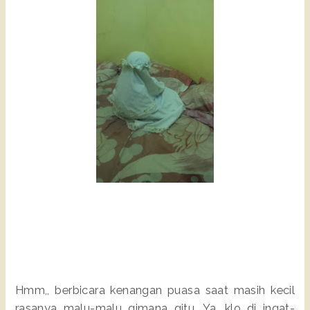
Hmm,, berbicara kenangan puasa saat masih kecil
rasanya malu-malu gimana gitu. Ya, klo di ingat-