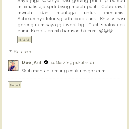
Saya juga sukanya nasi goreng putih tp bumbu
minimalis aja sprti bwng merah putih.. Cabe rawit
mwrah dan mentega untuk menumis..
Sebelumnya telur yg udh diorak arik... Khusus nasi
goreng item saya jg favorit bgt. Gurih soalnya pk
cumi.. Kebetulan nih barusan bli cumi 😀😋😋
BALAS
Balasan
Dee_Arif
14 Mei 2019 pukul 11.01
Wah mantap, emang enak nasgor cumi
BALAS