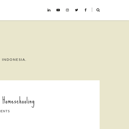
˟
 INDONESIA.
 Homeschooling
MENTS