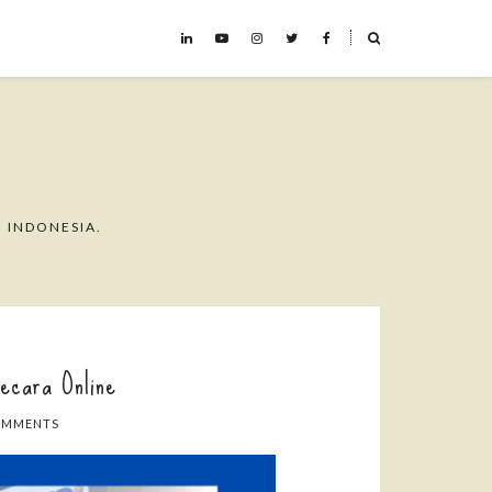
˟
 INDONESIA.
ecara Online
OMMENTS