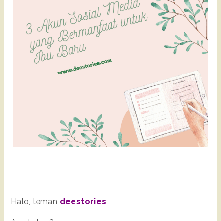
Halo, teman
deestories