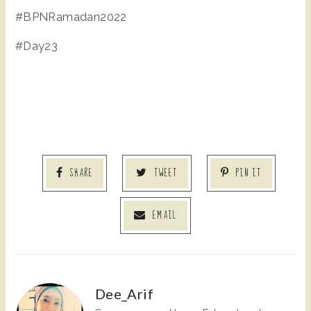
#BPNRamadan2022
#Day23
SHARE
TWEET
PIN IT
EMAIL
Dee_Arif