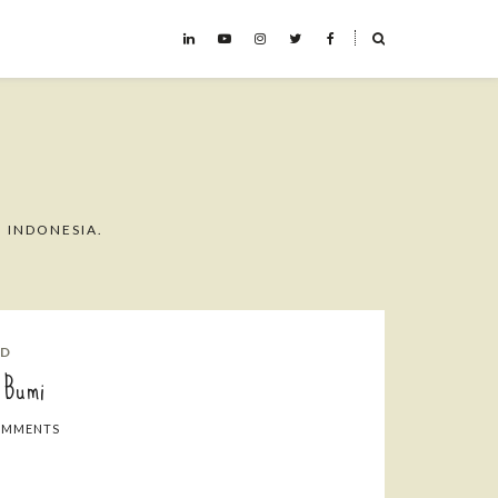
˟
 INDONESIA.
AD
 Bumi
OMMENTS