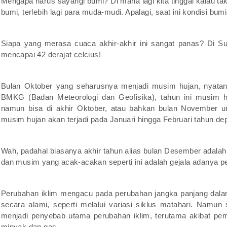
Mengapa harus sayangi bumi? Di mana lagi kita tinggal kalau t
bumi, terlebih lagi para muda-mudi. Apalagi, saat ini kondisi bum
Siapa yang merasa cuaca akhir-akhir ini sangat panas? Di S
mencapai 42 derajat celcius!
Bulan Oktober yang seharusnya menjadi musim hujan, nyatan
BMKG (Badan Meteorologi dan Geofisika), tahun ini musim hu
namun bisa di akhir Oktober, atau bahkan bulan November u
musim hujan akan terjadi pada Januari hingga Februari tahun de
Wah, padahal biasanya akhir tahun alias bulan Desember adala
dan musim yang acak-acakan seperti ini adalah gejala adanya p
Perubahan iklim mengacu pada perubahan jangka panjang dalam 
secara alami, seperti melalui variasi siklus matahari. Namun 
menjadi penyebab utama perubahan iklim, terutama akibat pemb
minyak dan gas.