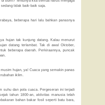
ak di bumi? Tentunya kita semua harus menjaga
i sedang tidak baik-baik saja.
urabaya, beberapa hari lalu bahkan panasnya
ya hujan tak kunjung datang. Kalau menurut
jan datang terlambat. Tak di awal Oktober,
ntuk beberapa daerah. Perkiraannya, puncak
pan.
h musim hujan, ya! Cuaca yang semakin panas
erubahan iklim.
suhu dan pola cuaca. Pergeseran ini terjadi
sejak tahun 1800-an, aktivitas manusia telah
akaran bahan bakar fosil seperti batu bara,