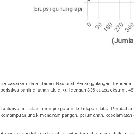
Berdasarkan data Badan Nasional Penanggulangan Bencana (
peristiwa banjir di tanah air, diikuti dengan 836 cuaca ekstrim, 
Tentunya ini akan mempengaruhi kehidupan kita. Perubahan
kemampuan untuk menanam pangan, perumahan, keselamatan 
Beberapa dari kita sudah lebih rentan terhadap dampak iklim, se