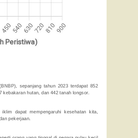
BNBP), sepanjang tahun 2023 terdapat 852
487 kebakaran hutan, dan 442 tanah longsor.
 iklim dapat mempengaruhi kesehatan kita,
dan pekerjaan.
perti orang yang tinggal di negara pulau kecil