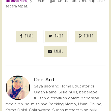
deestories
, ya. Semangat untuk terus memuji anak
secara tepat.
SHARE
TWEET
PIN IT
EMAIL
Dee_Arif
Saya seorang Home Educator di
Omah Rame. Suka nulis, beberapa
tulisan diterbitkan dalam beberapa
media online, misalnya Rocking Mama, Ummi Online,
Koran Opini, Cakrawarta. Sudah menerbitkan buku