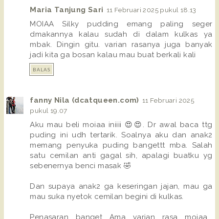
Maria Tanjung Sari
11 Februari 2025 pukul 18.13
MOIAA Silky pudding emang paling seger
dmakannya kalau sudah di dalam kulkas ya
mbak. Dingin gitu. varian rasanya juga banyak
jadi kita ga bosan kalau mau buat berkali kali
BALAS
fanny Nila (dcatqueen.com)
11 Februari 2025
pukul 19.07
Aku mau beli moiaa iniiii 😍😍. Dr awal baca ttg
puding ini udh tertarik. Soalnya aku dan anak2
memang penyuka puding bangettt mba. Salah
satu cemilan anti gagal sih, apalagi buatku yg
sebenernya benci masak 🤣
Dan supaya anak2 ga keseringan jajan, mau ga
mau suka nyetok cemilan begini di kulkas.
Penasaran banget Ama varian rasa moiaa...