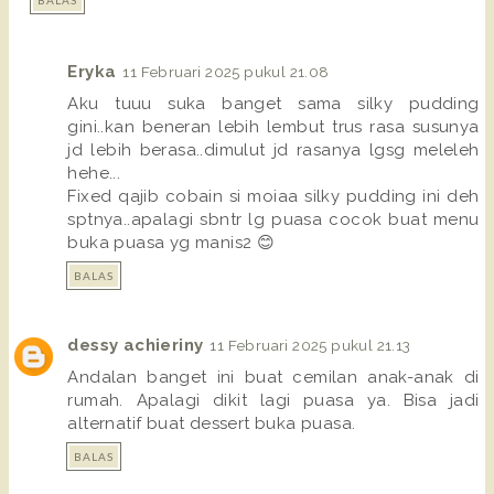
Eryka
11 Februari 2025 pukul 21.08
Aku tuuu suka banget sama silky pudding
gini..kan beneran lebih lembut trus rasa susunya
jd lebih berasa..dimulut jd rasanya lgsg meleleh
hehe...
Fixed qajib cobain si moiaa silky pudding ini deh
sptnya..apalagi sbntr lg puasa cocok buat menu
buka puasa yg manis2 😊
BALAS
dessy achieriny
11 Februari 2025 pukul 21.13
Andalan banget ini buat cemilan anak-anak di
rumah. Apalagi dikit lagi puasa ya. Bisa jadi
alternatif buat dessert buka puasa.
BALAS