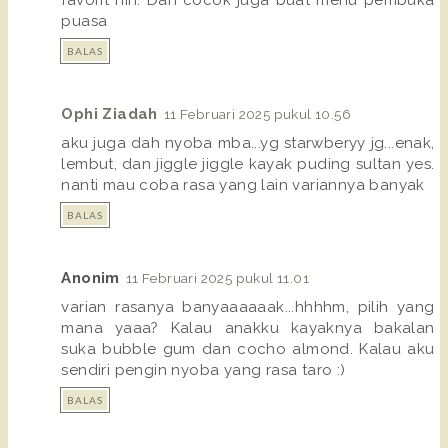
favorit nih. Dan cocok juga buat menu pembuka
puasa
BALAS
Ophi Ziadah
11 Februari 2025 pukul 10.56
aku juga dah nyoba mba...yg starwberyy jg...enak,
lembut, dan jiggle jiggle kayak puding sultan yes.
nanti mau coba rasa yang lain variannya banyak
BALAS
Anonim
11 Februari 2025 pukul 11.01
varian rasanya banyaaaaaak...hhhhm, pilih yang
mana yaaa? Kalau anakku kayaknya bakalan
suka bubble gum dan cocho almond. Kalau aku
sendiri pengin nyoba yang rasa taro :)
BALAS