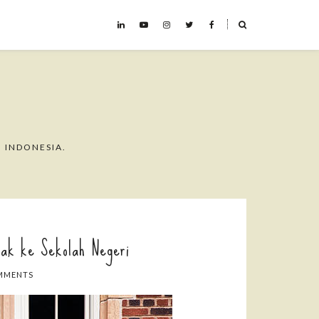
˟
 INDONESIA.
ak ke Sekolah Negeri
MMENTS