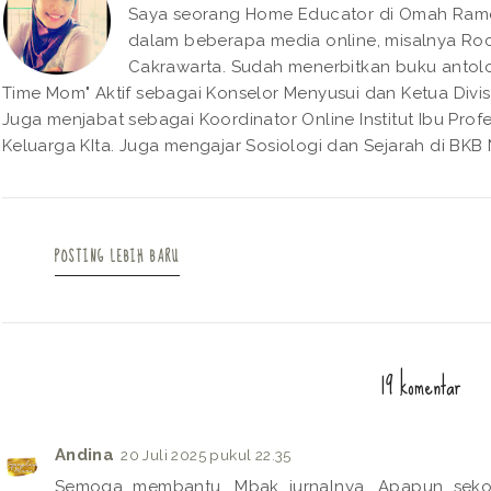
Saya seorang Home Educator di Omah Rame. 
dalam beberapa media online, misalnya Roc
Cakrawarta. Sudah menerbitkan buku antolo
Time Mom" Aktif sebagai Konselor Menyusui dan Ketua Divisi
Juga menjabat sebagai Koordinator Online Institut Ibu Pro
Keluarga KIta. Juga mengajar Sosiologi dan Sejarah di BKB N
POSTING LEBIH BARU
19 komentar
Andina
20 Juli 2025 pukul 22.35
Semoga membantu, Mbak jurnalnya. Apapun sekol