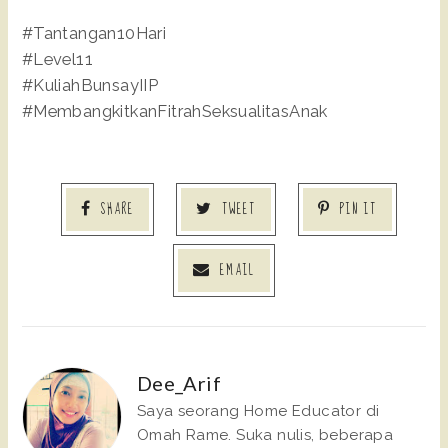
#Tantangan10Hari
#Level11
#KuliahBunsayIIP
#MembangkitkanFitrahSeksualitasAnak
SHARE
TWEET
PIN IT
EMAIL
Dee_Arif
Saya seorang Home Educator di
Omah Rame. Suka nulis, beberapa