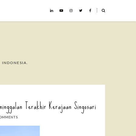
˟
 INDONESIA.
ninggalan Terakhir Kerajaan Singosari
COMMENTS