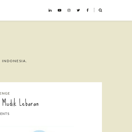
˟
 INDONESIA.
ENGE
 Mudik Lebaran
ENTS