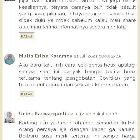
jujur baru tahu ni kalau video bisa juga dicek
keasliannya. teryata caranya pun tidak sesulit
yang saya pikirkan. intinya ekarang semua bisa
dicek dulu ya mbak sebelum kalau mau share
atau mau terima informasinya secara mentah2
BALAS
Mutia Erlisa Karamoy
21 Juli 2021 pukul 23.15
Aku baru tahu nih cara cek berita hoax apalagi
sampai saat ini banyak banget berita hoax
terutama tentang pengobatan Covid-19 yang
belum tentu benar dan sesuai fakta kesehatan.
BALAS
Uniek Kaswarganti
22 Juli 2021 pukul 00.16
Kadang aku ya heran loh mba, semudah itu loh
orang percaya aja dengan kabar ga karuan.
Berburu susu merk tertentu ini sampe harga