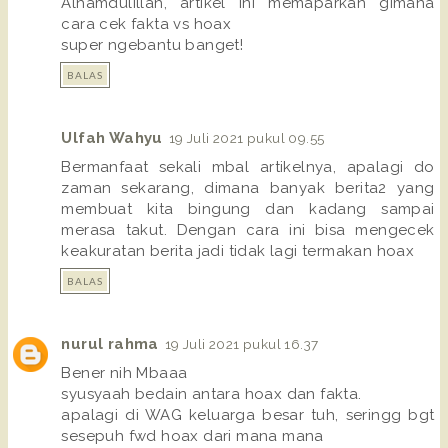
Alhamdulillah, artikel ini memaparkan gimana
cara cek fakta vs hoax
super ngebantu banget!
BALAS
Ulfah Wahyu
19 Juli 2021 pukul 09.55
Bermanfaat sekali mbal artikelnya, apalagi do
zaman sekarang, dimana banyak berita2 yang
membuat kita bingung dan kadang sampai
merasa takut. Dengan cara ini bisa mengecek
keakuratan berita jadi tidak lagi termakan hoax
BALAS
nurul rahma
19 Juli 2021 pukul 16.37
Bener nih Mbaaa
syusyaah bedain antara hoax dan fakta.
apalagi di WAG keluarga besar tuh, seringg bgt
sesepuh fwd hoax dari mana mana