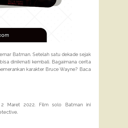
emar Batman. Setelah satu dekade sejak
 bisa dinikmati kembali. Bagaimana cerita
n memerankan karakter Bruce Wayne? Baca
 2 Maret 2022. Film solo Batman ini
etective.