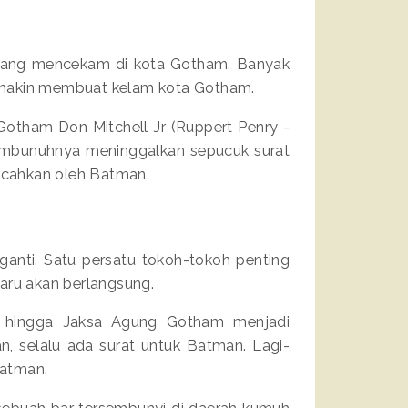
yang mencekam di kota Gotham. Banyak
semakin membuat kelam kota Gotham.
otham Don Mitchell Jr (Ruppert Penry -
embunuhnya meninggalkan sepucuk surat
pecahkan oleh Batman.
rganti. Satu persatu tokoh-tokoh penting
baru akan berlangsung.
si hingga Jaksa Agung Gotham menjadi
n, selalu ada surat untuk Batman. Lagi-
 Batman.
ebuah bar tersembunyi di daerah kumuh