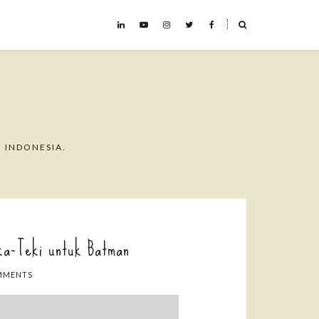
˟
 INDONESIA.
ka-Teki untuk Batman
MMENTS