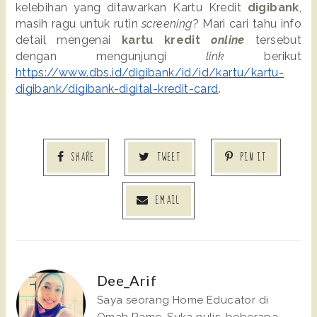
kelebihan yang ditawarkan Kartu Kredit 
digibank
, 
masih ragu untuk rutin 
screening
? Mari cari tahu info 
detail mengenai 
kartu kredit 
online
 tersebut 
dengan mengunjungi 
link 
berikut 
https://www.dbs.id/digibank/id/id/kartu/kartu-
digibank/digibank-digital-kredit-card
.
SHARE
TWEET
PIN IT
EMAIL
Dee_Arif
Saya seorang Home Educator di