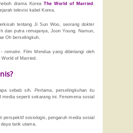
t heboh drama Korea
The World of Married
.
ejarah televisi kabel Korea.
erkisah tentang Ji Sun Woo, seorang dokter
Oh dan putra remajanya, Joon Young. Namun,
e Oh berselingkuh.
 -
remake.
Film Mendua yang dibintangi oleh
e World of Married.
anis?
rapa sebab sih.
Pertama
, perselingkuhan itu
al media seperti sekarang ini. Fenomena sosial
ari perspektif sosiologis, pengaruh media sosial
 daya tarik utama.