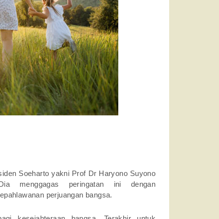
siden Soeharto yakni Prof Dr Haryono Suyono
 Dia menggagas peringatan ini dengan
kepahlawanan perjuangan bangsa.
agi kesejahteraan bangsa. Terakhir untuk