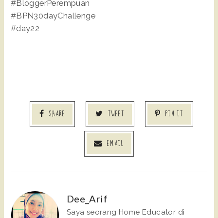
#BloggerPerempuan
#BPN30dayChallenge
#day22
SHARE
TWEET
PIN IT
EMAIL
Dee_Arif
Saya seorang Home Educator di