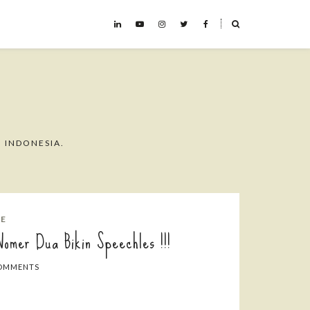
˟
 INDONESIA.
GE
Nomer Dua Bikin Speechles !!!
OMMENTS