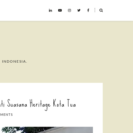
˟
 INDONESIA.
ti Suasana Heritage Kota Tua
MMENTS