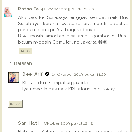
Ratna Fa
4 Oktober 2019 pukul 12.40
Aku pas ke Surabaya enggak sempat naik Bus
Suroboyo karena waktune ora nututi padahal
pengen ngincipi. Asli bagus idenya.
Btw.. masih amanlah bisa ambil gambar di Bus..
belum nyobain Comuterline Jakarta 😁😀
BALAS
Balasan
Dee_Arif
14 Oktober 2019 pukul 11.20
Klo aq dulu sempat krj jakarta ..
Iya rieweuh pas naik KRL ataupun busway..
BALAS
Sari Hati
4 Oktober 2019 pukul 12.42
Nah iya... Kalau busnya nyaman, ngebus untuk