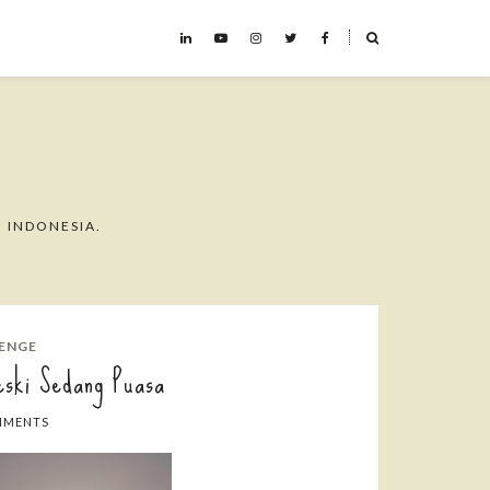
˟
 INDONESIA.
ENGE
eski Sedang Puasa
MMENTS