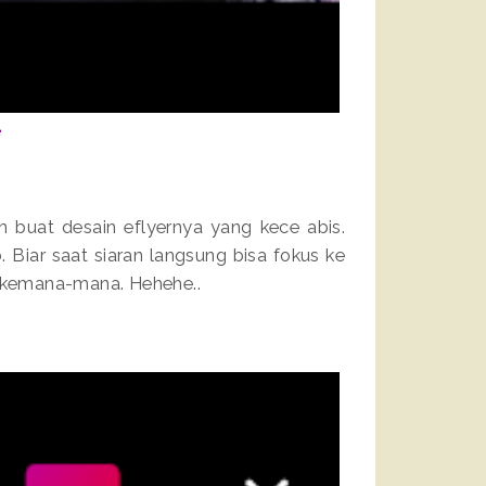
e
in buat desain eflyernya yang kece abis.
Biar saat siaran langsung bisa fokus ke
a kemana-mana. Hehehe..