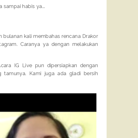
sampai habis ya...
n bulanan kali membahas rencana Drakor
stagram. Caranya ya dengan melakukan
 Acara IG Live pun dipersiapkan dengan
ng tamunya. Kami juga ada gladi bersih