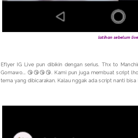
latihan sebelum liv
Eflyer IG Live pun dibikin dengan serius. Thx to Manch
Gomawo... 😘😘😘😘. Kami pun juga membuat script lho. 
tema yang dibicarakan. Kalau nggak ada script nanti bis