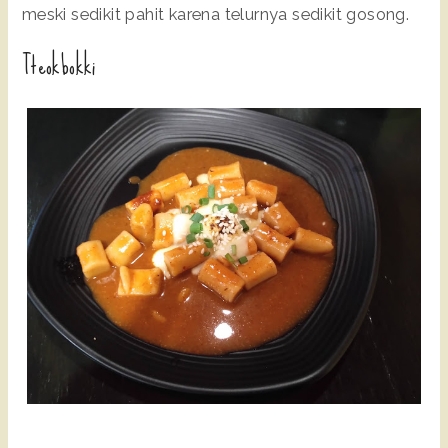
meski sedikit pahit karena telurnya sedikit gosong.
Tteokbokki