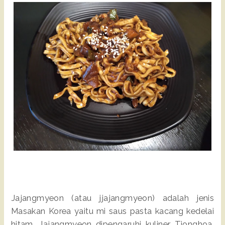
Jajangmyeon (atau jjajangmyeon) adalah jenis
Masakan Korea yaitu mi saus pasta kacang kedelai
hitam. Jajangmyeon dipengaruhi kuliner Tionghoa,