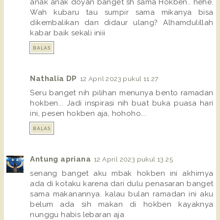
anak anak doyan banget sh sama Hokben.. hehe.
Wah kubaru tau sumpir sama mikanya bisa
dikembalikan dan didaur ulang? Alhamdulillah
kabar baik sekali iniii
BALAS
Nathalia DP
12 April 2023 pukul 11.27
Seru banget nih pilihan menunya bento ramadan
hokben... Jadi inspirasi nih buat buka puasa hari
ini, pesen hokben aja, hohoho...
BALAS
Antung apriana
12 April 2023 pukul 13.25
senang banget aku mbak hokben ini akhirnya
ada di kotaku karena dari dulu penasaran banget
sama makanannya. kalau bulan ramadan ini aku
belum ada sih makan di hokben kayaknya
nunggu habis lebaran aja