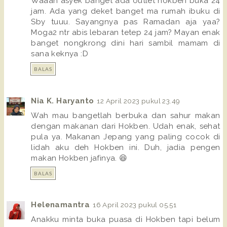
Waaah asyek banget ada outlet hokben buka 24
jam. Ada yang deket banget ma rumah ibuku di
Sby tuuu. Sayangnya pas Ramadan aja yaa?
Moga2 ntr abis lebaran tetep 24 jam? Mayan enak
banget nongkrong dini hari sambil mamam di
sana keknya :D
BALAS
Nia K. Haryanto
12 April 2023 pukul 23.49
Wah mau bangetlah berbuka dan sahur makan
dengan makanan dari Hokben. Udah enak, sehat
pula ya. Makanan Jepang yang paling cocok di
lidah aku deh Hokben ini. Duh, jadia pengen
makan Hokben jafinya. 😆
BALAS
Helenamantra
16 April 2023 pukul 05.51
Anakku minta buka puasa di Hokben tapi belum