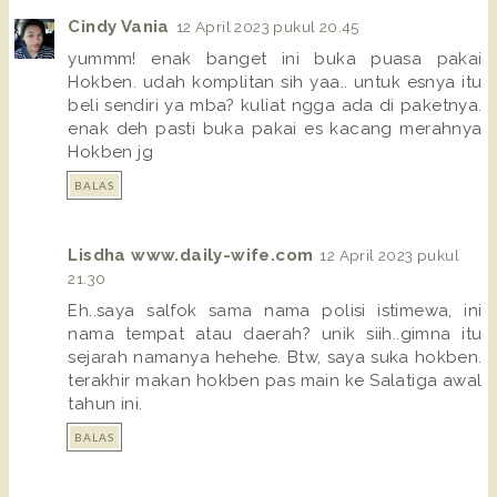
Cindy Vania
12 April 2023 pukul 20.45
yummm! enak banget ini buka puasa pakai
Hokben. udah komplitan sih yaa.. untuk esnya itu
beli sendiri ya mba? kuliat ngga ada di paketnya.
enak deh pasti buka pakai es kacang merahnya
Hokben jg
BALAS
Lisdha www.daily-wife.com
12 April 2023 pukul
21.30
Eh..saya salfok sama nama polisi istimewa, ini
nama tempat atau daerah? unik siih..gimna itu
sejarah namanya hehehe. Btw, saya suka hokben.
terakhir makan hokben pas main ke Salatiga awal
tahun ini.
BALAS