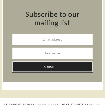
Subscribe to our
mailing list
COPYRIGHT
2026
BY
DEE STORIES
-
BLOG CUSTOMIZE BY
ENDO X