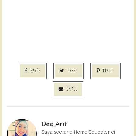
SHARE
TWEET
PIN IT
EMAIL
Dee_Arif
Saya seorang Home Educator di