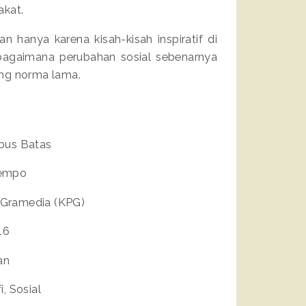
akat.
n hanya karena kisah-kisah inspiratif di
 bagaimana perubahan sosial sebenarnya
tang norma lama.
bus Batas
Tempo
 Gramedia (KPG)
16
an
i, Sosial